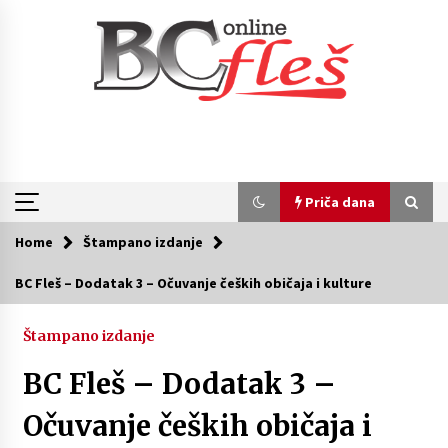
Skip
to
content
Priča dana
Home
Štampano izdanje
Priča dana
BC Fleš – Dodatak 3 – Očuvanje čeških običaja i kulture
Naši tragovi – Božićna radionica u Kruščici
(VIDEO)
Štampano izdanje
4 godine ago
BC Fleš – Dodatak 3 –
Naši tragovi – Istorija češke zajednice u
Očuvanje čeških običaja i
Kruščici (VIDEO)
4 godine ago