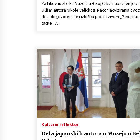
Za Likovnu zbirku Muzeja u Beloj Crkvi nabavljen je cr
„Кiša“ autora Nikole Velickog. Nakon akviziranja ovog
dela dogovorena je i izložba pod nazivom „Pepa i tri
tačke…“.
Kulturni reflektor
Dela japanskih autora u Muzeju u Be