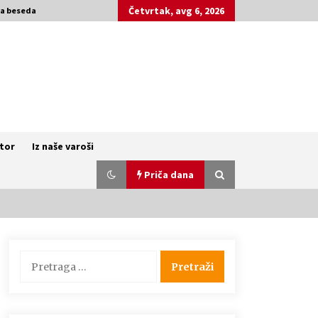
Četvrtak, avg 6, 2026
ka beseda
ktor
Iz naše varoši
Priča dana
Naši tragovi – Češki studenti
Pretraga
kulturne antropologije u Kruščici
za:
(VIDEO)
4 godine ago