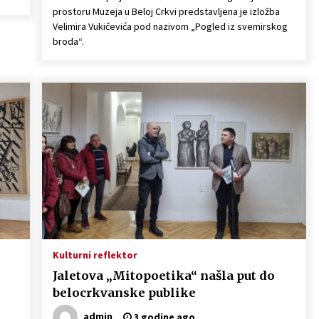
prostoru Muzeja u Beloj Crkvi predstavljena je izložba
Velimira Vukičevića pod nazivom „Pogled iz svemirskog
broda“.
Kulturni reflektor
Jaletova „Mitopoetika“ našla put do
belocrkvanske publike
admin
3 godine ago