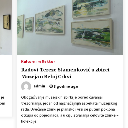
Naši tragovi – Češka narodna pesma
i
na festivalu „Lepota različitosti“
(VIDEO)
4 godine ago
Kulturni reflektor
Radovi Tereze Stamenković u zbirci
Muzeja u Beloj Crkvi
admin
3 godine ago
 je
Obogaćivanje muzejskih zbirki je pored čuvanja i
vom
trezoriranja, jedan od najznačajnijih aspekata muzejskog
rada. Uvećanje zbirki je plansko i vrši se putem poklona i
otkupa od pojedinaca, a u cilju stvaranja celovite zbirke –
kolekcije.