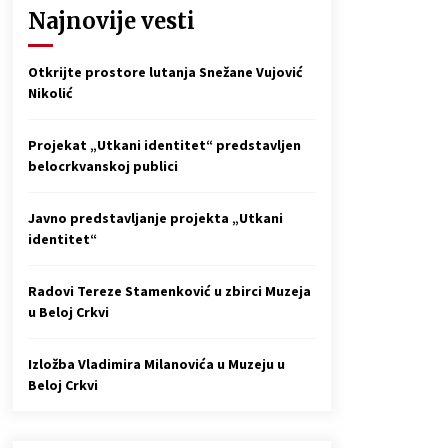
Naši tragovi – Muzička radionica
Najnovije vesti
Češke besede Kruščica (VIDEO)
4 godine ago
Otkrijte prostore lutanja Snežane Vujović
Nikolić
Projekat „Utkani identitet“ predstavljen
belocrkvanskoj publici
Javno predstavljanje projekta „Utkani
identitet“
Radovi Tereze Stamenković u zbirci Muzeja
u Beloj Crkvi
Izložba Vladimira Milanovića u Muzeju u
Beloj Crkvi