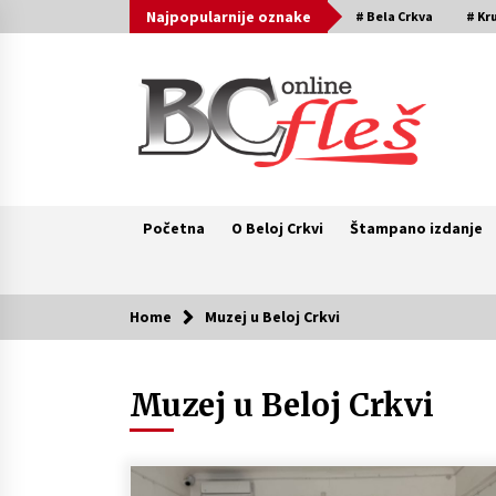
Skip
Najpopularnije oznake
# Bela Crkva
# Kr
to
content
Početna
O Beloj Crkvi
Štampano izdanje
Home
Muzej u Beloj Crkvi
Priča dana
Muzej u Beloj Crkvi
Naši tragovi – Božićna radionica u
Kruščici (VIDEO)
4 godine ago