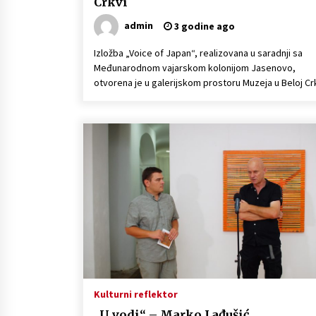
Crkvi
admin
3 godine ago
Izložba „Voice of Japan“, realizovana u saradnji sa
Međunarodnom vajarskom kolonijom Jasenovo,
otvorena je u galerijskom prostoru Muzeja u Beloj Crk
Kulturni reflektor
„U vodi“ – Marko Lađušić