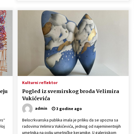
Kulturni reflektor
eju
Pogled iz svemirskog broda Velimira
Vukićevića
admin
3 godine ago
es“
Belocrkvanska publika imala je priliku da se upozna sa
loj
radovima Velimira Vukićevića, jednog od najeminentnijih
umetnika na polju umetničke keramike. U galerijskom