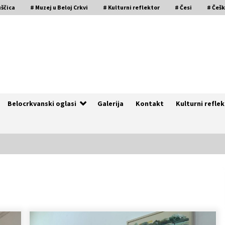
uščica
# Muzej u Beloj Crkvi
# Kulturni reflektor
# Česi
# Češ
Belocrkvanski oglasi
Galerija
Kontakt
Kulturni refle
Naši tragovi – Istorija češke
zajednice u Kruščici (VIDEO)
4 godine ago