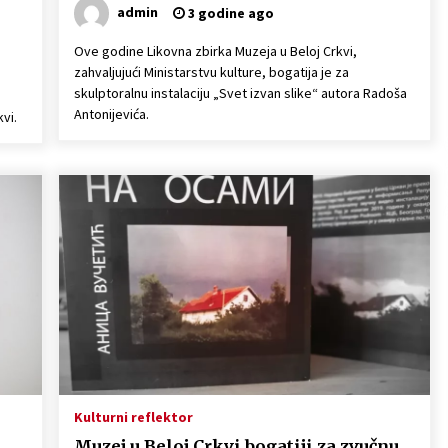
admin
3 godine ago
Ove godine Likovna zbirka Muzeja u Beloj Crkvi,
zahvaljujući Ministarstvu kulture, bogatija je za
skulptoralnu instalaciju „Svet izvan slike“ autora Radoša
Antonijevića.
vi.
Kulturni reflektor
Muzej u Beloj Crkvi bogatiji za zvučnu