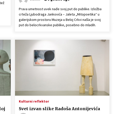
tež
Prava umetnost uvek nađe svoj put do publike. Izložba
crteža Ljubodraga Jankovića – Jaleta „Mitopoetika“ u
galerijskom prostoru Muzeja u Beloj Crkvi našla je svoj
put do belocrkvanske publike, posebno do mladih.
Kulturni reflektor
loj
Svet izvan slike Radoša Antonijevića