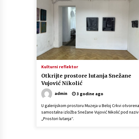
Naši tragovi – Raskošne nošnje i
narodne igre na festivalu u Kruščic
(VIDEO)
4 godine ago
Kulturni reflektor
Otkrijte prostore lutanja Snežane
Vujović Nikolić
admin
3 godine ago
U galerijskom prostoru Muzeja u Beloj Crkvi otvorena
samostalna izložba Snežane Vujović Nikolić pod nazi
„Prostori lutanja“.