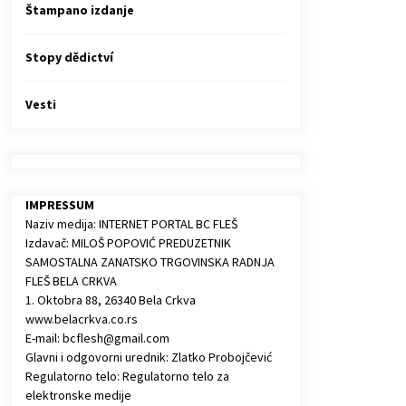
Štampano izdanje
Stopy dědictví
Vesti
IMPRESSUM
Naziv medija: INTERNET PORTAL BC FLEŠ
Izdavač: MILOŠ POPOVIĆ PREDUZETNIK
SAMOSTALNA ZANATSKO TRGOVINSKA RADNJA
FLEŠ BELA CRKVA
1. Oktobra 88, 26340 Bela Crkva
www.belacrkva.co.rs
E-mail: bcflesh@gmail.com
Glavni i odgovorni urednik: Zlatko Probojčević
Regulatorno telo: Regulatorno telo za
elektronske medije