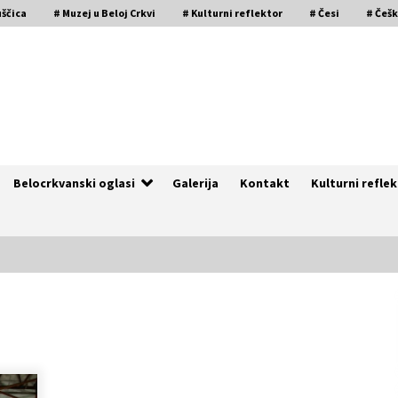
uščica
# Muzej u Beloj Crkvi
# Kulturni reflektor
# Česi
# Češ
Belocrkvanski oglasi
Galerija
Kontakt
Kulturni refle
Naši tragovi – Istorija češke
zajednice u Kruščici (VIDEO)
4 godine ago