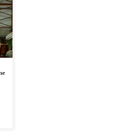
Naši tragovi – Češka narodna pesma
i
na festivalu „Lepota različitosti“
(VIDEO)
4 godine ago
ne