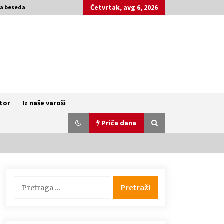
Četvrtak, avg 6, 2026
ka beseda
ktor
Iz naše varoši
Priča dana
Naši tragovi – Češki studenti
Pretraga
kulturne antropologije u Kruščici
za:
(VIDEO)
4 godine ago