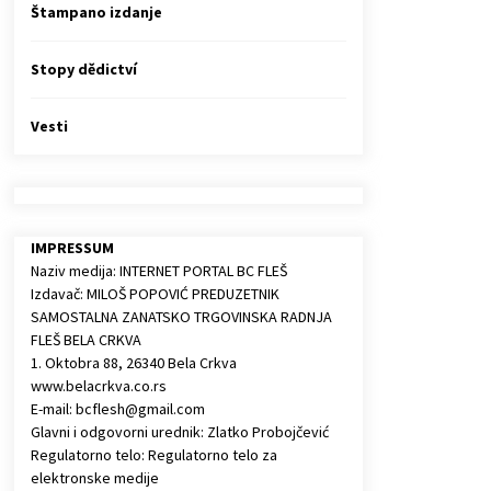
Štampano izdanje
Stopy dědictví
Vesti
IMPRESSUM
Naziv medija: INTERNET PORTAL BC FLEŠ
Izdavač: MILOŠ POPOVIĆ PREDUZETNIK
SAMOSTALNA ZANATSKO TRGOVINSKA RADNJA
FLEŠ BELA CRKVA
1. Oktobra 88, 26340 Bela Crkva
www.belacrkva.co.rs
E-mail: bcflesh@gmail.com
Glavni i odgovorni urednik: Zlatko Probojčević
Regulatorno telo: Regulatorno telo za
elektronske medije