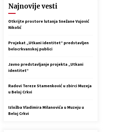
Naši tragovi – Muzička radionica
Najnovije vesti
Češke besede Kruščica (VIDEO)
4 godine ago
Otkrijte prostore lutanja Snežane Vujović
Nikolić
Projekat „Utkani identitet“ predstavljen
belocrkvanskoj publici
Javno predstavljanje projekta „Utkani
identitet“
Radovi Tereze Stamenković u zbirci Muzeja
u Beloj Crkvi
Izložba Vladimira Milanovića u Muzeju u
Beloj Crkvi