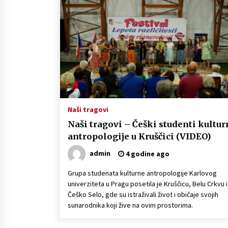
Naši tragovi – Raskošne nošnje i
narodne igre na festivalu u Kruščic
(VIDEO)
4 godine ago
Naši tragovi
Naši tragovi – Češki studenti kultur
antropologije u Kruščici (VIDEO)
admin
4 godine ago
Grupa studenata kulturne antropologije Karlovog
univerziteta u Pragu posetila je Kruščicu, Belu Crkvu i
Češko Selo, gde su istraživali život i običaje svojih
sunarodnika koji žive na ovim prostorima.