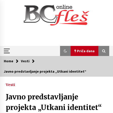
Skip
to
content
Priča dana
Home
Vesti
Priča dana
Javno predstavljanje projekta „Utkani identitet“
Naši tragovi – Božićna radionica u Kruščici
(VIDEO)
Vesti
4 godine ago
Javno predstavljanje
Naši tragovi – Istorija češke zajednice u
projekta „Utkani identitet“
Kruščici (VIDEO)
4 godine ago