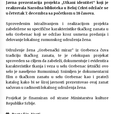
Javna prezentacija projekta „Utkani identitet“ koji je
realizovala Narodna biblioteka u Beloj Crkvi održaće se
u četvrtak 7. decembra sa početkom u 18 časova.
Sprovedenim istraživanjem i realizacijom projekta
zabeležene su specifične karakteristike tkačkog zanata u
selu Grebenac koji se održao kroz usmena predanja i
delovanje lokalnog rumunskog udruženja žena.
Udruženje žena „Grebenački miraz“ iz Grebenca čuva
tradiciju tkačkog zanata, te je celokupan projekat
sproveden sa ciljem da zabeleži, dokumentuje i evidentira
karakteristike tkanja i veza u selu Grebenac (etnički ovo
selo je naseljeno Rumunima). Snimljen je dokumentarni
film o tkačkom zanatu u selu Grebenac kao i prateći
katalog kako bi se široj javnosti prezentovao ovaj zanat
sačuvan u radinosti lokalnog udruženja žena.
Projekat je finansiran od strane Ministarstva kulture
Republike Srbije.