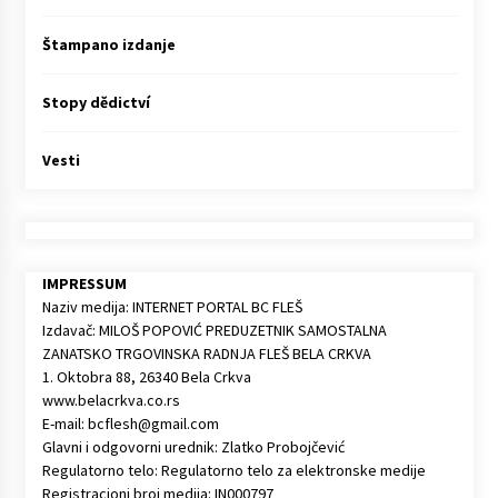
Štampano izdanje
Stopy dědictví
Vesti
IMPRESSUM
Naziv medija: INTERNET PORTAL BC FLEŠ
Izdavač: MILOŠ POPOVIĆ PREDUZETNIK SAMOSTALNA
ZANATSKO TRGOVINSKA RADNJA FLEŠ BELA CRKVA
1. Oktobra 88, 26340 Bela Crkva
www.belacrkva.co.rs
E-mail: bcflesh@gmail.com
Glavni i odgovorni urednik: Zlatko Probojčević
Regulatorno telo: Regulatorno telo za elektronske medije
Registracioni broj medija: IN000797