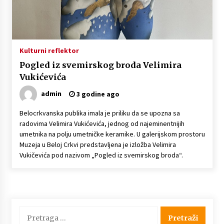
Naši tragovi – Češki studenti kulturne
antropologije u Kruščici (VIDEO)
4 godine ago
Kulturni reflektor
Pogled iz svemirskog broda Velimira
Naši tragovi – Raskošne nošnje i narodne igre
Vukićevića
na festivalu u Kruščici (VIDEO)
4 godine ago
admin
3 godine ago
Belocrkvanska publika imala je priliku da se upozna sa
Naši tragovi – Češka narodna pesma na
radovima Velimira Vukićevića, jednog od najeminentnijih
festivalu „Lepota različitosti“ (VIDEO)
umetnika na polju umetničke keramike. U galerijskom prostoru
4 godine ago
Muzeja u Beloj Crkvi predstavljena je izložba Velimira
Vukičevića pod nazivom „Pogled iz svemirskog broda“.
Naši tragovi – Muzička radionica Češke besede
Kruščica (VIDEO)
4 godine ago
Pretraga
za: